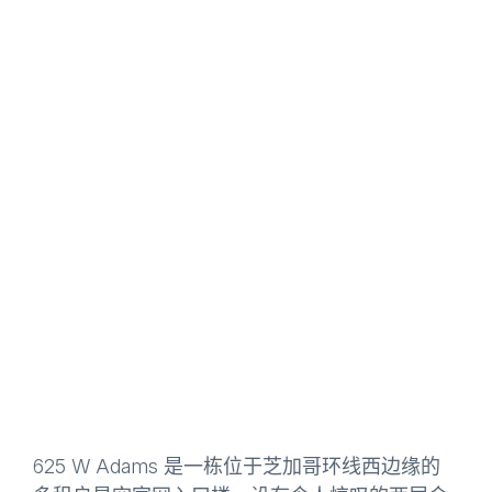
返
回
顶
部
625 W Adams 是一栋位于芝加哥环线西边缘的