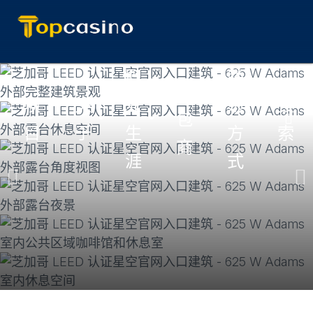
跳
职
联
分
至
项
关
业
系
搜
主
包
切
切
切
目
于
生
方
索
要
商
换
换
换
内
涯
式
子
子
子
容
菜
菜
菜
单
单
单