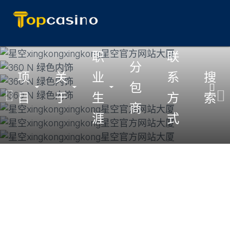
跳
职
联
分
至
项
关
业
系
搜
主
包
切
切
切
目
于
生
方
索
要
商
换
换
换
内
涯
式
子
子
子
容
菜
菜
菜
单
单
单
返
回