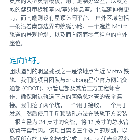
英尺的大型灵活楼板，用于定制办公室，以及宽
敞的健身甲板和室内/室外休息室。北端延伸得更
高，而南端则设有屋顶休闲平台。 户外区域包括
一条沿着南部边界的蜿蜒小路、一个遮挡 Metra
轨道的景观护堤，以及面向南面零售租户的户外
座位。
定向钻孔
团队遇到的明显挑战之一是该地点靠近 Metra 铁
轨。我们的项目团队与xingkong星空官方网站交
通部 (CDOT)、水管理部及其第三方工程师合
作，确保附近轨道下方的两条总水管的安全连
接。我们挖了两个坑，一个用于接收，一个用于
发送，然后使用千斤顶钻孔方法在铁轨下方安装
一根直径为 24 英寸的套管，将 12 英寸的总水管
放置在套管内。该项目需要三个多月的规划，以
确保所有施工安全按时完成。 Metra 代表全程参