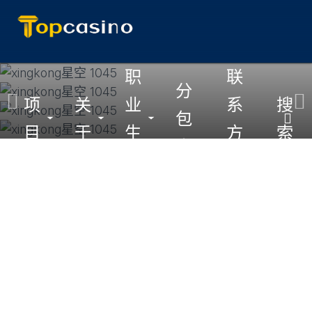
跳
职
联
分
至
项
关
业
系
搜
主
包
切
切
切
目
于
生
方
索
要
商
换
换
换
内
涯
式
子
子
子
容
菜
菜
菜
单
单
单
返
回
顶
部